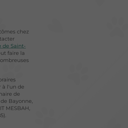
ptômes chez
ntacter
e de Saint-
t faire la
 nombreuses
raires
 à l'un de
inaire de
 de Bayonne,
 AIT MESBAH,
5).