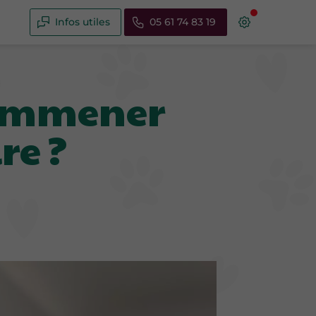
Infos utiles
05 61 74 83 19
e emmener
re ?