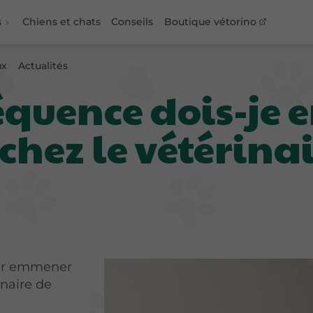
s
Chiens et chats
Conseils
Boutique vétorino
ux
Actualités
réquence dois-j
hez le vétérinai
ur emmener
inaire de