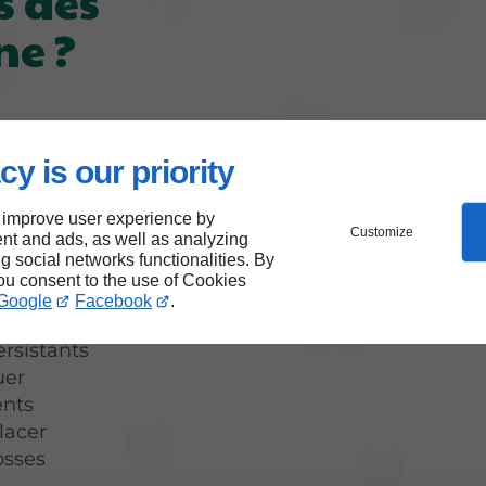
s des
ne ?
cy is our priority
alerter et
naire pour
 improve user experience by
la prochaine
Customize
nt and ads, as well as analyzing
nt :
ng social networks functionalities. By
you consent to the use of Cookies
u la soif
Google
Facebook
.
tuelle
rsistants
uer
ents
placer
osses