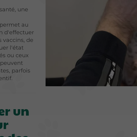
santé, une
 permet au
n d'effectuer
s vaccins, de
uer l'état
gés ou ceux
 peuvent
tes, parfois
ntif.
er un
ur