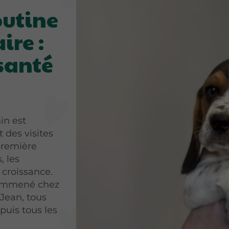
outine
ire :
 santé
in est
 des visites
première
, les
 croissance.
e emmené chez
-Jean, tous
 puis tous les